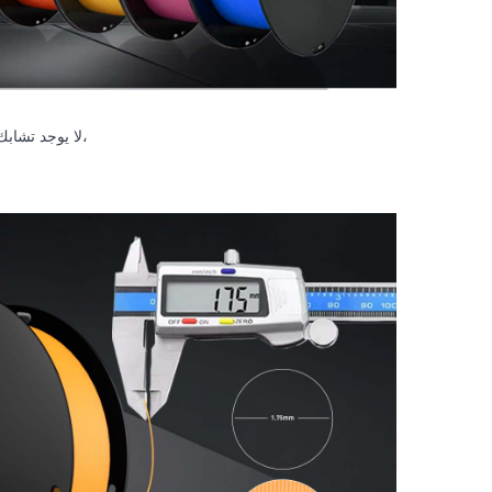
لا يوجد تشابك أو انسداد، اللف الميكانيكي التلقائي، المكمل بالفحص اليدوي الصارم، يضمن توصيلًا أنيقًا،