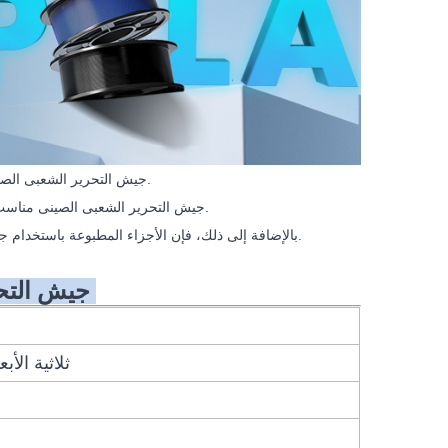
-دويل 3d جيش التحرير الشعبى الصينى هي مادة قابلة للتحلل الحيوي مصنوعة من موارد متجددة ذات أداء بيئي جيد.
-جيش التحرير الشعبى الصينى مناسب لمعظم الطابعات ثلاثية الأبعاد وله نقطة انصهار منخفضة، مما يجعل من السهل الطباعة.
بالإضافة إلى ذلك، فإن الأجزاء المطبوعة باستخدام جيش التحرير الشعبى الصينى تتميز بسطح أملس وتفاصيل غنية ولا تحتوي على رائحة نفاذة.
مواصفات خيوط DOWELL3D جيش التحرير الشعبى الصينى
طابعة FDM ثلا