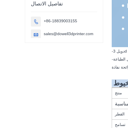
تفاصيل الاتصال
+86-18839003155

sales@dowell3dprinter.com

منتج
مناسبة
القطر
تسامح