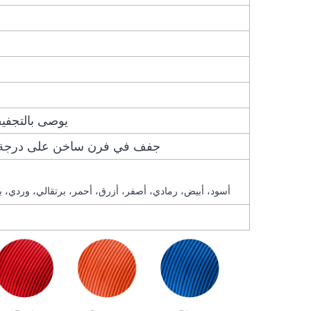
يوصى بالتجفي
جفف في فرن ساخن على درجة حرارة 65 درجة مئوية ل
أسود، أبيض، رمادي، أصفر، أزرق، أحمر، برتقالي، وردي، ب