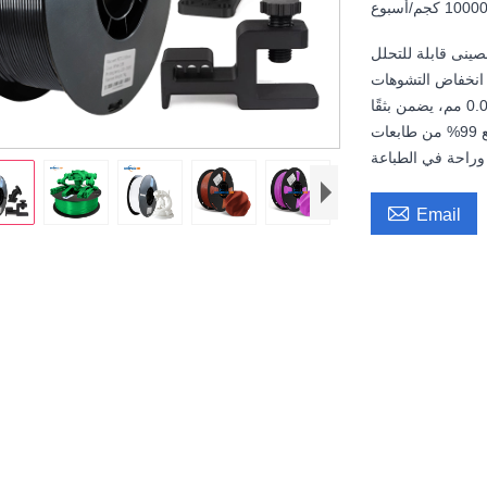
1000 كجم/أسبوع
صينى قابلة للتحلل
ن انخفاض التشوهات
وتجربة طباعة مريحة. قطرها الموحد، بتفاوتات دقيقة ضمن ±0.02 مم، يضمن بثقًا
سلسًا ودقة عالية. وهي متوافقة مع 99% من طابعات FDM ثلاثية الأبعاد، وتتميز

Email