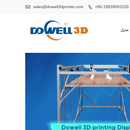

sales@dowell3dprinter.com
+86-18839003155

منزل