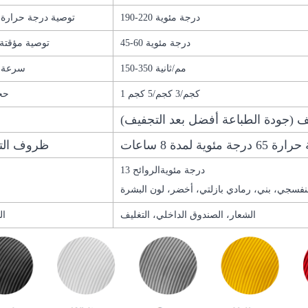
190-220 درجة مئوية
توصية درجة حرارة الطباعة
45-60 درجة مئوية
توصية مؤقتة للمنصة
150-350 مم/ثانية
سرعة ا
1 كجم/3 كجم/5 كجم
حجم
ف (جودة الطباعة أفضل بعد التجفيف)
مدة 8 ساعات
ظروف الت
13 درجة مئوية
الروائح
نفسجي، بني، رمادي بازلتي، أخضر، لون البشرة
الشعار، الصندوق الداخلي، التغليف
ال