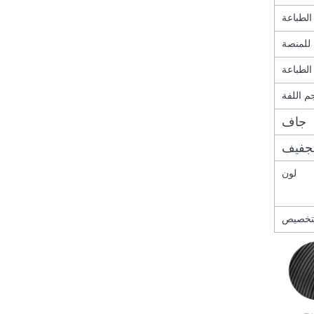
لطباعة
 اللفة
جاف
جفيف
لون
تخصيص