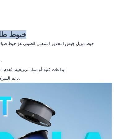
خيوط طابع
خيط دويل جيش التحرير الشعبى الصينى هو خيط طباعة ث
تجربة مثالية للمبتدئين والمحترفين. سواء كنت تُنشئ نماذج أولية مفصلة، ​​أو نماذج تعليمية،
إبداعات فنية أو مواد ترويجية، تُقدم دويل جيش التحرير الشعبى الصينى نتائج ثابتة دفعةً تلو الأخرى. ندعم منتجاتنا بمنتجات قوية
دعم الشركة المصنعة للمعدات الأصلية وخدمة ما بعد البيع الموثوقة، لضمان نجاح أعمالك ومشاريعك.