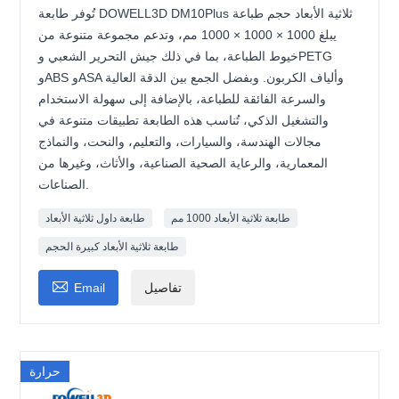
تُوفر طابعة DOWELL3D DM10Plus ثلاثية الأبعاد حجم طباعة
يبلغ 1000 × 1000 × 1000 مم، وتدعم مجموعة متنوعة من
خيوط الطباعة، بما في ذلك جيش التحرير الشعبي وPETG
وABS وASA وألياف الكربون. وبفضل الجمع بين الدقة العالية
والسرعة الفائقة للطباعة، بالإضافة إلى سهولة الاستخدام
والتشغيل الذكي، تُناسب هذه الطابعة تطبيقات متنوعة في
مجالات الهندسة، والسيارات، والتعليم، والنحت، والنماذج
المعمارية، والرعاية الصحية الصناعية، والأثاث، وغيرها من
الصناعات.
طابعة ثلاثية الأبعاد 1000 مم
طابعة داول ثلاثية الأبعاد
طابعة ثلاثية الأبعاد كبيرة الحجم

تفاصيل
Email
حرارة