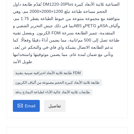
تُقدّم طابعة داول DM1220-20Plus الصناعية ثلاثية الأبعاد كبيرة
الحجم مساحة طباعة تبلغ 1200×2000×2000 مم، وهي
متوافقة مع مجموعة متنوعة من خيوط الطباعة بقطر 1.75 مم،
بما في ذلك جيش التحرير الشعبي وABS وPETG وASA وألياف
الكربون. وبفضل تقنية FDM المتقدمة، تتميز الطابعة بسرعة
طباعة تصل إلى 500 مم/ثانية، مما يضمن أداءً دقيقًا وفعالًا. كما
تدعم الطابعة الاتصال بشبكة واي فاي-في والتحكم عن بُعد،
وتأتي مع ضمان لمدة عام، مما يضمن موثوقيتها واستخدامها
طويل الأمد.
طابعة ثلاثية الأبعاد احترافية صينية بتقنية FDM
طابعة ثلاثية الأبعاد كبيرة الحجم مصنوعة من ألياف الكربون
طابعات ثلاثية الأبعاد عالية الأداء لطباعة النماذج بدقة

تفاصيل
Email