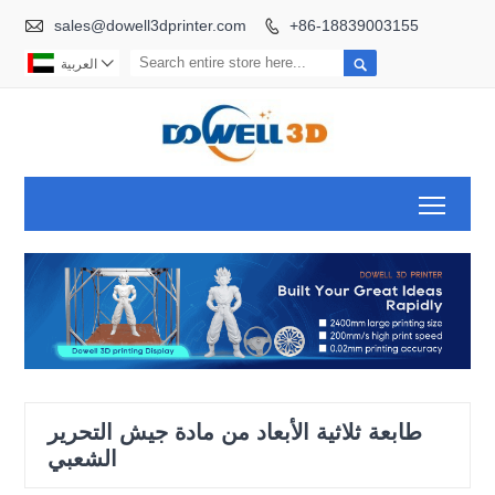

sales@dowell3dprinter.com
+86-18839003155



العربية
Toggl
طابعة ثلاثية الأبعاد من مادة جيش التحرير
الشعبي