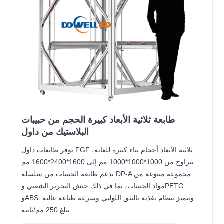
طابعة ثلاثية الأبعاد كبيرة الحجم من حبيبات
البلاستيك من داول
توفر طابعات داول FGF ثلاثية الأبعاد أحجام بناء كبيرة للغاية،
تتراوح من 1000*1000*1000 مم إلى 1600*2400*1600 مم.
تدعم طابعة الحبيبات من سلسلة DP-A مجموعة متنوعة من
مواد الحبيبات، بما في ذلك جيش التحرير الشعبي وPETG
وABS. وتتميز بنظام تغذية بالبثق اللولبي وسرعة طباعة عالية
تبلغ 250 مم/ثانية.