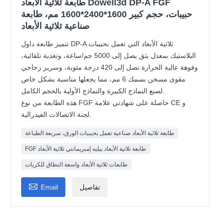
طابعة ثلاثية الأبعاد Dowell3d DP-A FGF
حبيبات، حجم كبير 1600*2400*1600 مم، طابعة
صناعية ثلاثية الأبعاد
تتميز طابعة داول DP-A ثلاثية الأبعاد التي تعمل بحبيبات
البلاستيك بمعدل بثق يصل إلى 5000 جم/ساعة، وتغذية تلقائية،
وفوهة عالية الحرارة تصل إلى 420 درجة مئوية، وسرير زجاجي
مقوى مسخن بسمك 6 مم، مما يجعلها مناسبة بشكل خاص
لصنع النماذج الكبيرة والنماذج الأولية بالحجم الكامل.
هذه الطابعة من نوع FGF حاصلة على شهادتي علامة CE و
لجنة الاتصالات الفيدرالية.
طابعة ثلاثية الأبعاد صناعية تعمل بحبيبات الورق، سريعة الطباعة
FGF طابعة ثلاثية الأبعاد بيليه إمبريمانتي ثلاثية الأبعاد
طابعات ثلاثية الأبعاد واسعة النطاق للكريات

تفاصيل
Email