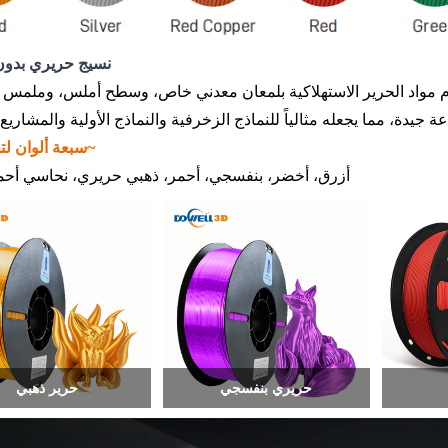
نسيج حريري بدو
سبعة ألوان لتختار منها~
أزرق، أخضر، بنفسجي، أحمر، ذهبي حريري، نحاسي أح
حريري بنفسجي
حرير ذهبي