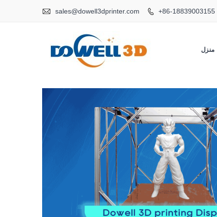

sales@dowell3dprinter.com
+86-18839003155

منزل