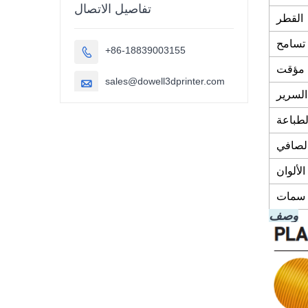
تفاصيل الاتصال
القطر
تسامح
+86-18839003155

 مؤقت
sales@dowell3dprinter.com

السرير
طباعة
الصافي
الألوان
سمات
وصف