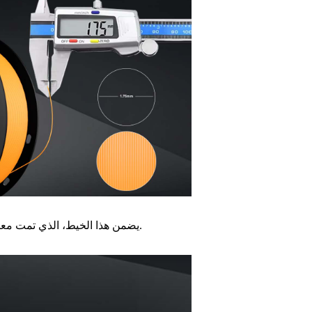
يضمن هذا الخيط، الذي تمت معايرته بدقة مع هامش خطأ في القطر يبلغ ±0.02 مم، عملية سلسة وغير متقطعة.