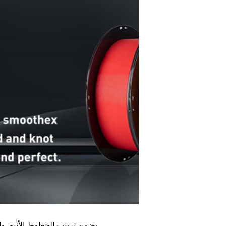
يضمن ترتيب الخطوط الأنيق والإخراج المستقر والبثق السلس عدم التفاف الخيط وتشابكه أثناء عملية الطباعة.