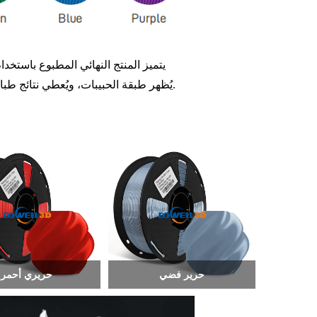
يتميز المنتج النهائي المطبوع باستخدام مواد الحرير الاستهلاكية بلمعان معدني خاص، وسطح أملس، وملمس ناعم، ولا
يُظهر طبقة الحبيبات، ويُعطي نتائج طباعة جيدة، مما يجعله مثالياً للنماذج الزخرفية والنماذج الأولية والمشاريع الإبداعية.
حرير فضي
حريري أحمر