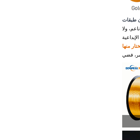
ن طبقات
مر، فضي