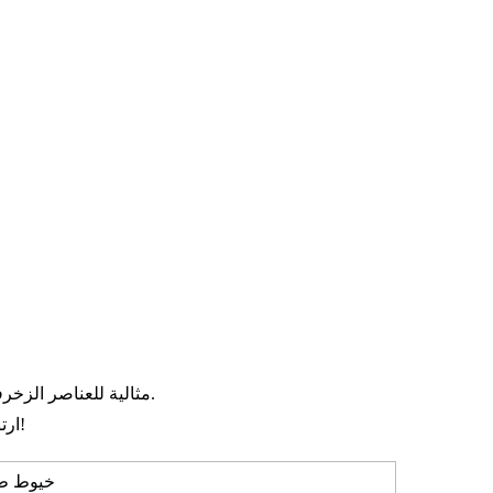
خي
مثالية للعناصر الزخرفية، وإكسسوارات الأزياء التنكرية، والنماذج الأولية، والهدايا، والمشاريع التعليمية.
ارتقِ بتجربة الطباعة ثلاثية الأبعاد الخاصة بك مع الموثوقية والأسلوب النابض بالحياة!
خيوط طاب