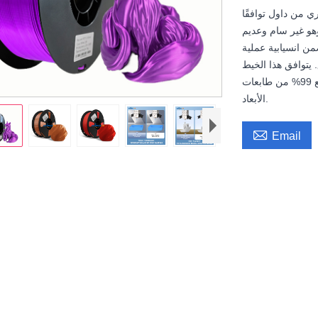
ي من داول توافقًا
وهو غير سام وعديم
ة عالية، مما يضمن انسيابية عملية
 يتوافق هذا الخيط
الحريري ثلاثي الأبعاد جيش التحرير الشعبي مع 99% من طابعات FDM ثلاثية
الأبعاد.

Email