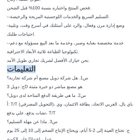
فحص المنتج واختباره بنسبة 100% قبل الشحن.
--التسليم السريع والخدمات اللوجستية المريحة والرخيصة.
-وضع إدارة مرن وفعال، والرد على أسئلتك في أسرع وقت، وتلبية
احتياجات طلبك.
--خدمة مخصصة بعناية وصبر، وخدمة ما بعد البيع مسؤولة مع دعم
تكنولوجيا الطباعة ثلاثية الأبعاد الاحترافية.
نحن خيارك الأفضل لشريك تجاري طويل الأمد.
التعليمات
س1. هل شركة دويل مصنع أم شركة تجارية؟
ج: دويل 3D هو مصنع مباشر ذو خبرة مثبتة.
س2. ما هي طريقة الدفع المتاحة لدى دويل؟
أ: T/T (التحويل المصرفي)، باي بال، الغربي الاتحاد، بطاقة الائتمان، وي
تشات يدفع، علي يدفع، T/T
س3. ماذا عن مهلة التسليم؟
ج: تحتاج العينة إلى 2-5 أيام، ويحتاج الإنتاج الضخم إلى 10 إلى 25 يوم
عمل، اعتمادًا على الكمية.