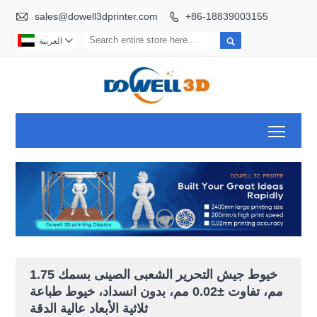

sales@dowell3dprinter.com
+86-18839003155



العربية
Toggl
خيوط جيش التحرير الشعبى الصينى بسمك 1.75
مم، تفاوت ±0.02 مم، بدون انسداد، خيوط طباعة
ثلاثية الأبعاد عالية الدقة