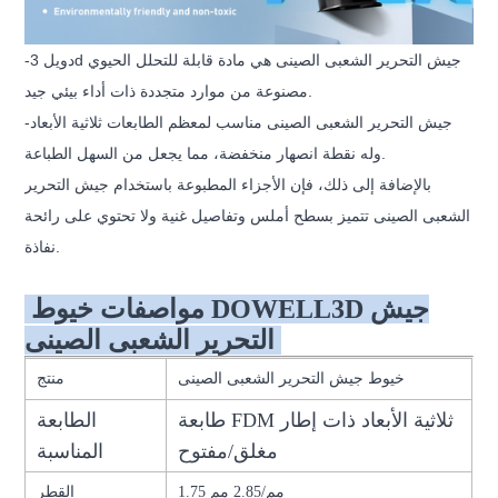
-دويل 3d جيش التحرير الشعبى الصينى هي مادة قابلة للتحلل الحيوي
مصنوعة من موارد متجددة ذات أداء بيئي جيد.
-جيش التحرير الشعبى الصينى مناسب لمعظم الطابعات ثلاثية الأبعاد
وله نقطة انصهار منخفضة، مما يجعل من السهل الطباعة.
بالإضافة إلى ذلك، فإن الأجزاء المطبوعة باستخدام جيش التحرير
الشعبى الصينى تتميز بسطح أملس وتفاصيل غنية ولا تحتوي على رائحة
نفاذة.
مواصفات خيوط DOWELL3D جيش
التحرير الشعبى الصينى
خيوط جيش التحرير الشعبى الصينى
منتج
طابعة FDM ثلاثية الأبعاد ذات إطار
الطابعة
مغلق/مفتوح
المناسبة
1.75 مم/2.85 مم
القطر