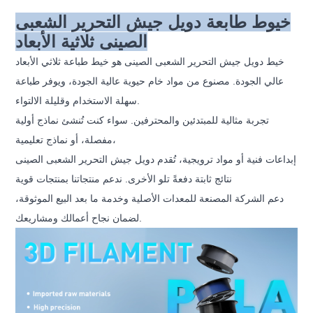
خيوط طابعة دويل جيش التحرير الشعبى
الصينى ثلاثية الأبعاد
خيط دويل جيش التحرير الشعبى الصينى هو خيط طباعة ثلاثي الأبعاد
عالي الجودة. مصنوع من مواد خام حيوية عالية الجودة، ويوفر طباعة
سهلة الاستخدام وقليلة الالتواء.
تجربة مثالية للمبتدئين والمحترفين. سواء كنت تُنشئ نماذج أولية
مفصلة، ​​أو نماذج تعليمية،
إبداعات فنية أو مواد ترويجية، تُقدم دويل جيش التحرير الشعبى الصينى
نتائج ثابتة دفعةً تلو الأخرى. ندعم منتجاتنا بمنتجات قوية
دعم الشركة المصنعة للمعدات الأصلية وخدمة ما بعد البيع الموثوقة،
لضمان نجاح أعمالك ومشاريعك.