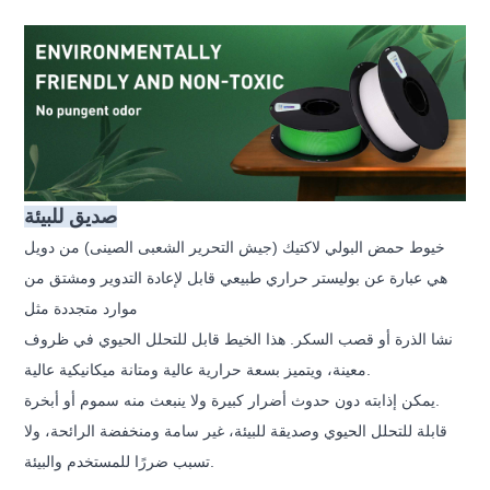
صديق للبيئة
خيوط حمض البولي لاكتيك (جيش التحرير الشعبى الصينى) من دويل
هي عبارة عن بوليستر حراري طبيعي قابل لإعادة التدوير ومشتق من
موارد متجددة مثل
نشا الذرة أو قصب السكر. هذا الخيط قابل للتحلل الحيوي في ظروف
معينة، ويتميز بسعة حرارية عالية ومتانة ميكانيكية عالية.
يمكن إذابته دون حدوث أضرار كبيرة ولا ينبعث منه سموم أو أبخرة.
قابلة للتحلل الحيوي وصديقة للبيئة، غير سامة ومنخفضة الرائحة، ولا
تسبب ضررًا للمستخدم والبيئة.