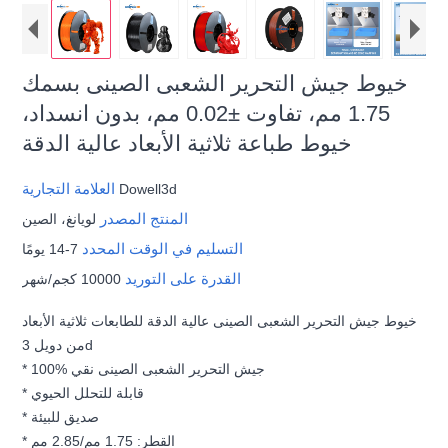
خيوط جيش التحرير الشعبى الصينى بسمك
1.75 مم، تفاوت ±0.02 مم، بدون انسداد،
خيوط طباعة ثلاثية الأبعاد عالية الدقة
العلامة التجارية
Dowell3d
المنتج المصدر
لويانغ، الصين
التسليم في الوقت المحدد
7-14 يومًا
القدرة على التوريد
10000 كجم/شهر
خيوط جيش التحرير الشعبى الصينى عالية الدقة للطابعات ثلاثية الأبعاد
من دويل 3d
* 100% جيش التحرير الشعبى الصينى نقي
* قابلة للتحلل الحيوي
* صديق للبيئة
* القطر: 1.75 مم/2.85 مم