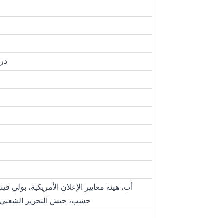
0-100 در
الكحول، مادة TPU، خشب، جيش التحرير ا