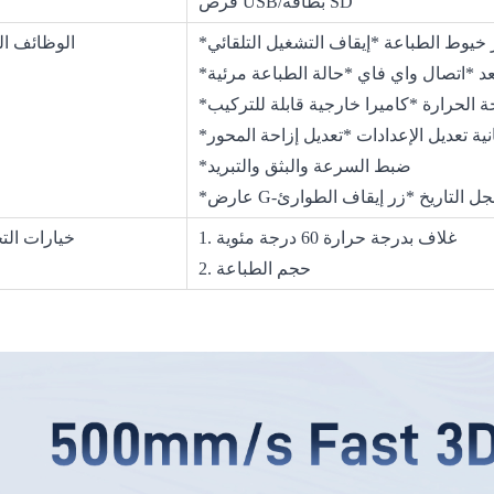
قرص USB/بطاقة SD
الوظائف ال
 الحرارة *كاميرا خارجية قابلة للتركيب
*ضبط السرعة والبثق والتبريد
ة *سجل التاريخ *زر إيقاف الطوارئ
1. غلاف بدرجة حرارة 60 درجة مئوية
خيارات ال
2. حجم الطباعة