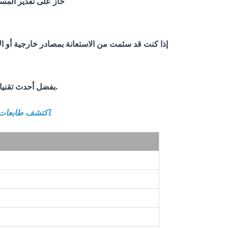
يتميز السوق بخدمة ما بعد البيع عالية الجودة، ولديه
حاز على تقدير الم
إذا كنت قد سئمت من الاستعانة بمصادر خارجية أو ال
بفضل أحدث تقنياتنا، فهو سهل الاستخدام بقدر ما هو قوي، مما يوفر الحل الأمثل من حيث التكلفة.
اكتشف طابعات داول ثلاثية الأبعاد التي ستبسط سير عملك وتقدم لك نتائج عالية الجودة تحتاجها.