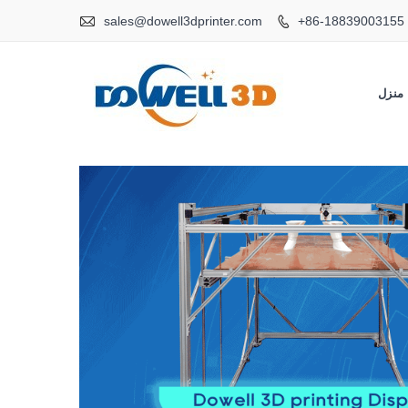

sales@dowell3dprinter.com
+86-18839003155

منزل