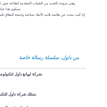
وهي مزودة بالعديد من التقنيات المتقدمة لطباعة صور كبيرة ومذهلة للغاية.
سيكون هذا خيارك الأفضل بلا شك.
إذا كنت تبحث عن طابعة ثلاثية الأبعاد صناعية واسعة النطاق للنما
طابعة ثلاثية الأبعاد صناعية كبيرة الحجم بتقنية FDM من داول، سلسلة رسالة خاصة
و
طابعة ثلاثية
خاص
شركة لويانغ داول لتكنولوجيا الإلكترونيات المحدودة هي شركة قائمة على التكنولوجيا تدمج البحث والتطوير،
تمتلك شركة داول للتكنولوجيا تقنيات مستقلة حاصلة على براءات اختراع، وتعتمد على أبحاث تقنية قوية.