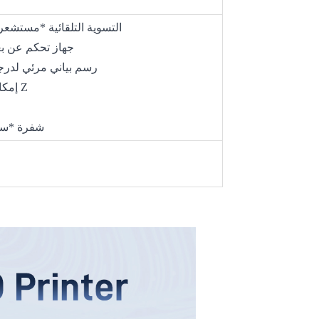
*التسوية التلقائية *مستشعر خيوط الطباعة *إيقاف التشغيل التلقائي
*جهاز تحكم عن بعد *اتصال واي فاي *حالة الطباعة مرئية
*رسم بياني مرئي لدرجة
*إمكانية تعديل الإعدادات *تعديل إزاحة المحور Z
*عارض G-شفر