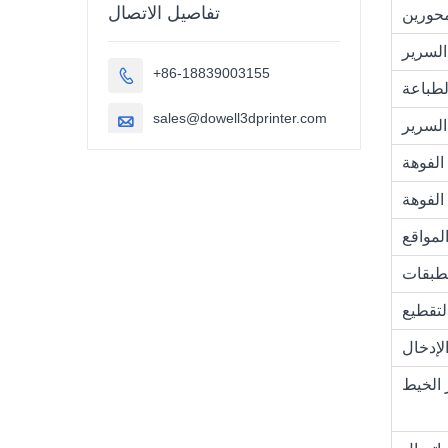
تفاصيل الاتصال
لسرير
+86-18839003155

لطباعة
sales@dowell3dprinter.com

السرير
لفوهة
الفوهة
لمواقع
لطبقات
لتقطيع
لإدخال
الخيط