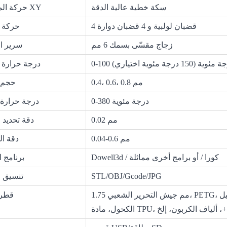
سكة خطية عالية الدقة
حركة المحورين XY
4 قضبان لولبية و 4 قضبان دوارة
حركة ا
زجاج مقسّى بسمك 6 مم
سرير ا
جة مئوية (150 درجة مئوية اختياري)
درجة حرارة 
0.4، 0.6، 0.8 مم
حجم ا
0-380 درجة مئوية
درجة حرارة 
0.02 مم
دقة تحديد ا
0.04-0.6 مم
دقة ا
Dowell3d / كورا / أو برامج أخرى مماثلة
برنامج ا
STL/OBJ/Gcode/JPG
تنسيق ا
1.75 مم جيش التحرير الشعبي، PETG، أب، هيئة معايير الإعلان الأمريكية، بولي فينيل
قطر 
لشعبي+، ألياف الكربون، إلخ