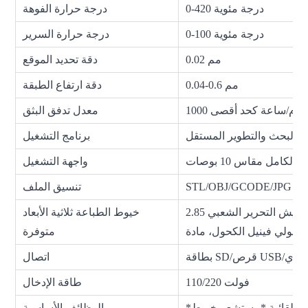
0-420 درجة مئوية
درجة حرارة الفوهة
0-100 درجة مئوية
درجة حرارة السرير
0.02 مم
دقة تحديد الموقع
0.04-0.6 مم
دقة ارتفاع الطبقة
100 غرام/ساعة كحد أقصى
معدل تدفق البثق
البحث والتطوير المستقل
برنامج التشغيل
كامل مقاس 10 بوصات
واجهة التشغيل
STL/OBJ/GCODE/JPG
تنسيق الملف
2.85 مم جيش التحرير الشعبي، PETG، هيئة معايير الإعلان الأمريكية، أب،
خيوط الطباعة ثلاثية الأبعاد
متوفرة
رص USB/واي فاي
اتصال
110/220 فولت
طاقة الإدخال
الوظائف الأساسية