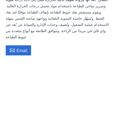
وسرير ساخن للطباعة باستخدام مواد تتحمل درجات الحرارة العالية.
ويقوم مستشعر نفاد خيوط الطباعة بإيقاف الطباعة مؤقتًا عند نفاد
الخيط. وتُسهّل خاصية التسوية التلقائية وواجهة شاشة اللمس سهلة
الاستخدام عملية التشغيل. وتُضيف وحدات الإدارة والصيانة عن بُعد عبر
واي فاي-في مزيدًا من الراحة. وتتوافق الطابعة مع أنواع متعددة من
خيوط الطباعة.

Email
طابعة ثلاثية الأبعاد صناعية كبيرة الحجم، عالية السرعة، شاشة ملونة كاملة، سهلة
التشغيل، تعليمية، ذات إنتاجية عالية، نموذج صناعي