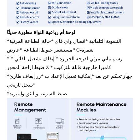
لوحة أم رباعية النواة مطورة حديثًا
*التسوية التلقائية *اتصال واي فاي *حالة الطباعة المرئية
*مستشعر خيوط الطباعة *عارض G-شفرة
* رسم بياني مرئي لدرجة الحرارة * إيقاف تشغيل تلقائي *
ضبط إزاحة المحور Z * كاميرا خارجية قابلة للتركيب
*جهاز تحكم عن بعد *إمكانية تعديل الإعدادات *زر إيقاف طارئ
*سجل تاريخي
*ضبط السرعة والبثق والتبريد