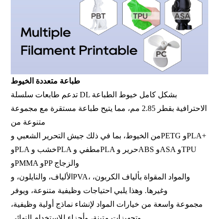
طباعة متعددة الخيوط
تدعم طابعات سلسلة DL بشكل كامل خيوط الطباعة
الاحترافية بقطر 2.85 مم، مما يتيح طباعة مستقرة مع مجموعة
متنوعة من
من الخيوط، بما في ذلك جيش التحرير الشعبي وPETG وPLA+
وPLA خشب وPLA مطفي وPLA حرير وABS وASA وTPU
وPMMA وPP والزجاج
الألياف، والنايلون، وPVA، والمواد المقواة بألياف الكربون،
وغيرها. وهذا يلبي احتياجات وظيفية متنوعة، ويوفر
مجموعة واسعة من خيارات المواد لإنشاء نماذج أولية وظيفية،
وتجهيزات متينة، وأجزاء للاستخدام النهائي.