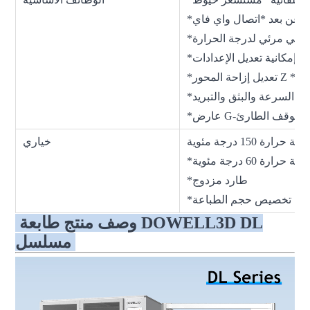
 التاريخ
ط السرعة والبثق والتبريد
 *زر التوقف الطارئ
رة 150 درجة مئوية
خياري
رارة 60 درجة مئوية
*طارد مزدوج
*تخصيص حجم الطباعة
وصف منتج طابعة DOWELL3D DL
مسلسل