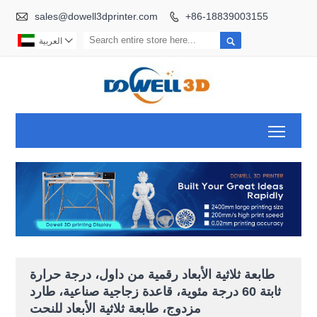

sales@dowell3dprinter.com
+86-18839003155



العربية
Toggl
طابعة ثلاثية الأبعاد رقمية من داول، درجة حرارة
ثابتة 60 درجة مئوية، قاعدة زجاجية صناعية، طارد
مزدوج، طابعة ثلاثية الأبعاد للنحت