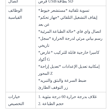
قرص USB/بطاقة SD
اتصال
*تسوية تلقائية *مستشعر خيوط
الوظائف
*إيقاف التشغيل التلقائي *جهاز تحكم
القياسية
عن بعد
*اتصال واي فاي *حالة الطباعة المرئية
*رسم بياني مرئي لدرجة الحرارة *سجل
تاريخي
*كاميرا خارجية قابلة للتركيب *عارض
أكواد G
*إمكانية تعديل الإعدادات *تعديل إزاحة
المحور Z
*ضبط السرعة والبثق والتبريد
زر التوقف الطارئ
1. غلاف بدرجة حرارة 60 درجة مئوية
خيارات
2. حجم الطباعة
التخصيص