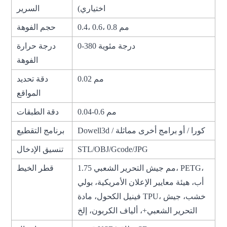
اختياري)
السرير
0.4، 0.6، 0.8 مم
حجم الفوهة
0-380 درجة مئوية
درجة حرارة
الفوهة
0.02 مم
دقة تحديد
المواقع
0.04-0.6 مم
دقة الطبقات
Dowell3d / كورا / أو برامج أخرى مماثلة
برنامج التقطيع
STL/OBJ/Gcode/JPG
تنسيق الإدخال
1.75 مم جيش التحرير الشعبي، PETG،
قطر الخيط
أب، هيئة معايير الإعلان الأمريكية، بولي
فينيل الكحول، مادة TPU، خشب، جيش
التحرير الشعبي+، ألياف الكربون، إلخ