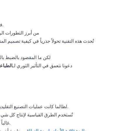
في عالم التصنيع المتطور باستمرار، يُعد الابتكار مفتاح البقاء في طليعة المنافسة.
هذه التقنية
من أبرز التطورات الر
تُحدث هذه التقنية تحولاً جذرياً في كيفية تصميم المنتجات، وإنشاء النماذج الأولية لها، وإنتاجها، مما يمنح الشركات القدرة على الإنتاج
لكن ما المقصود بالضبط بالطباعة ثلاثية الأبعاد واسعة النطاق، ولماذا تثير كل هذه الضجة في عالم التصنيع؟
واستكشف كيف يغير ذلك طريقة عمل الصناعات
دعونا نتعمق في التأثير الثوري لـ
الطباعة
لطالما كانت عمليات التصنيع التقليدية - مثل قولبة الحقن، والتشغيل الآلي باستخدام الحاسوب، والصب - هي السائدة.
تُستخدم الطرق القياسية لإنتاج كل شيء بدءًا من قطع غيار السيارات وحتى الأجهزة المنزلية. ومع ذلك، فإن هذه الطرق
غالباً ما تتضمن فترات إنتاج طويلة، وتكاليف أدوات عالية، وقيوداً على مرونة التصميم.