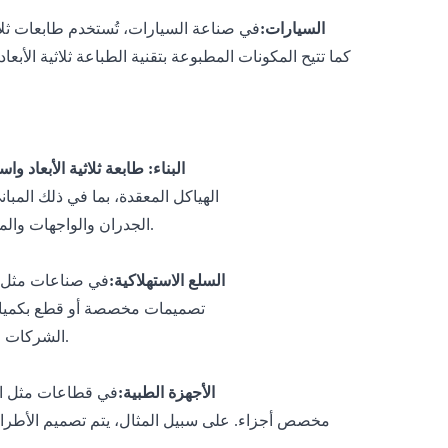
إنتاج
2. السيارات:
في صناعة السيارات، تُستخدم طابعات ثلاث
كما تتيح المكونات المطبوعة بتقنية الطباعة ثلاثية الأب
ل
3. البناء:
طابعة ثلاثية الأبعاد واس
يمكن استخدام مواد مثل الخيوط المتخصصة للبناء
الهياكل المعقدة، بما في ذلك المباني
الجدران والواجهات والمكونات الأخرى في الموقع، مما يقلل بشكل كبير من وقت البناء وتكاليف العمالة.
في صناعات مثل الإلكترونيات والسلع المنزلية، تُمكّن الطباعة ثلاثية الأبعاد الشركات من إنشاء
4. السلع الاستهلاكية:
تصميمات مخصصة أو قطع بكميات قليلة دون الاعتماد على قوالب أو أدوات باهظة الثمن. هذه المرونة أساسية لـ
الشركات التي تهدف إلى تلبية احتياجات الأسواق المتخصصة أو اختبار أفكار منتجات جديدة.
في قطاعات مثل الرعاية الصحية، تسمح طابعات الطباعة ثلاثية الأبعاد ذات التنسيق الكبير بإنتاج
5. الأجهزة الطبية:
مخصص
أجزاء. على سبيل المثال، يتم تصميم الأطرا