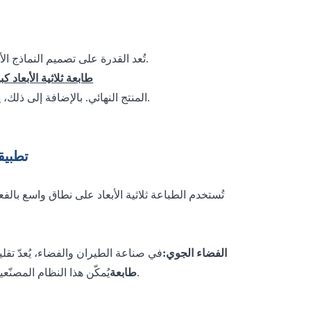
تُعد القدرة على تصميم النماذج الأولية واختبار التصاميم بسرعة أمراً ضرورياً في بيئة التصنيع سريعة الخطى اليوم.
يجعل ذلك إنتاج نماذج أولية تمثل تمثيلاً عالياً أسهل من أي وقت مضى
طابعة ثلاثية الأبعاد ك
المنتج النهائي. بالإضافة إلى ذلك، يمكن للمصنعين تقديم منتجات مصممة خصيصًا لتلبية الاحتياجات الفريدة للأفراد.
تطبيق
تُستخدم الطباعة ثلاثية الأبعاد على نطاق واسع 
ثلاثي الأبعاد
1. الفضاء الجوي:
في صناعة الطيران والفضاء، يُعدّ تقلي
يُمكّن هذا النظام المصنّعين من ابتكار مكونات خفيفة الوزن ولكنها قوية، مثل شفرات التوربينات والهياكل.
طابعة