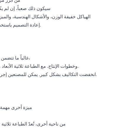
من أبرز مزايا الطباعة ثلاثية الأبعاد واسعة النطاق القدرة على إنشاء تصميمات بالغة التعقيد
سيكون ذلك صعباً، إن لم يكن مستحيلاً، باستخدام الأساليب التقليدية. يستطيع المهندسون والمصممون إنتاج
الهياكل خفيفة الوزن، والأشكال الهندسية، والميزات المخصصة التي من شأنها أن تضيف تكاليف باهظة أو تتطلب استخداماً مكثفاً
إعادة التصميم باستخدام التقنيات التقليدية. تتيح هذه القدرة فرصًا جديدة للابتكار في مختلف المجالات.
غالباً ما تتضمن عملية التصنيع التقليدية فترات انتظار طويلة بسبب إعداد الأدوات ومصادر المواد،
وخطوات الإنتاج. مع الطباعة ثلاثية الأبعاد واسعة النطاق، يمكن تقليل الوقت اللازم للانتقال من التصميم إلى المنتج النهائي.
انخفضت التكاليف بشكل كبير. يمكن للمصنعين إجراء تعديلات سريعة على التصاميم، وإجراء تغييرات فورية، وطباعة النماذج الأولية.
قدرتها على الحد من هدر المواد. تقليدي
ميزة أخرى مهمة ل
من ناحية أخرى، تُعدّ الطباعة ثلاثية الأبعاد عملية تراكمية، حيث تُستخدم فقط المواد اللازمة لصنع الجسم. وهذا ليس