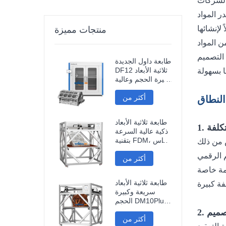
منتجات مميزة
طابعة داول الجديدة
DF12 ثلاثية الأبعاد
كبيرة الحجم وعالية
الدقة، طابعة نماذج
أكثر من
صناعية ثلاثية الأبعاد
 النطاق
طابعة ثلاثية الأبعاد
تكلفة
ذكية عالية السرعة
بتقنية FDM، مقاس
1200*1200*1200
أكثر من
مم، بسعر مناسب،
مزودة باتصال واي
فاي.
طابعة ثلاثية الأبعاد
سريعة وكبيرة
الحجم DM10Plus،
مقاس 1000 مم
تصميم
أكثر من