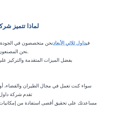
لماذا تتميز شرك
مصممة لتلبية احتياجات العصر الحالي
في
داول ثلاثي الأبعاد
نحن متخصصون في الجودة ال
نحن المصنعون. تم تصميم آلاتنا للتعامل مع عمليات الإنتاج واسعة النطاق بدقة وسرعة وكفاءة.
يمكن أن يساعدك في تبسيط
بفضل الميزات المتقدمة والتركيز على ا
سواء كنت تعمل في مجال الطيران والفضاء، أو السيارات، أو البناء، أو أي صناعة أخرى تتطلب طباعة ثلاثية الأبعاد كبيرة الحجم
تقدم شركة داول للطباعة ثلاثية الأبعاد حلولاً تساعدك على التفوق على منافسيك. فريقنا ملتزم بـ
مساعدتك على تحقيق أقصى استفادة من إمكانيات ال