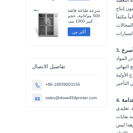
سرعة طباعة فائقة
500 مم/ثانية، حجم
كبير 1000 مم،
طابعة ثلاثية الأبعاد
أكثر من
من ألياف الكربون
جيش التحرير
الشعبي، مناسبة
للنحت وقطع غيار
ج أسرع
السيارات.
تفاصيل الاتصال
+86-18839003155

sales@dowell3dprinter.com

ستدامة