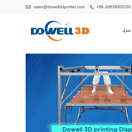

sales@dowell3dprinter.com
+86-18839003155

منزل