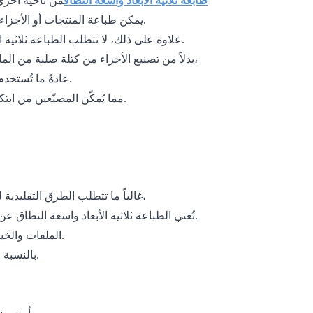
من ناحية أخرى، تقدم هذه التقنية للمصنعين نهجًا جديدًا. فبفضل هذه التقنية، تستطيع الشركات
طابعة ثلاثية الأبعاد واسعة النطاق
يمكن طباعة المنتجات أو الأجزاء مباشرة من الملفات الرقمية، مما يقلل بشكل كبير من وقت الإنتاج وهدر المواد.
علاوة على ذلك، لا تتطلب الطباعة ثلاثية الأبعاد قوالب أو أدوات، والتي يمكن أن تكون مكلفة وتستغرق وقتاً طويلاً لإنشائها.
بدلاً من تصنيع الأجزاء من كتلة صلبة من المادة، تعمل الطباعة ثلاثية الأبعاد واسعة النطاق عن طريق وضع طبقات من المواد،
عادةً ما تُستخدم الخيوط لبناء المنتج. تتيح هذه العملية، طبقة تلو الأخرى، حرية أكبر في التصميم.
مما يُمكّن المصنّعين من ابتكار أجزاء معقدة وخفيفة الوزن وقوية لا تستطيع الطرق التقليدية تحقيقها بسهولة.
غالباً ما تتطلب الطرق التقليدية لتصنيع الأجزاء الكبيرة قوالب وأدوات وعمالة باهظة الثمن. على النقيض من ذلك،
تُغني الطباعة ثلاثية الأبعاد واسعة النطاق عن الحاجة إلى العديد من هذه التكاليف. لا يحتاج المصنّعون إلا إلى التصميم الرقمي.
الملفات والخيوط المناسبة لبدء إنتاج الأجسام الكبيرة بسرعة وكفاءة. وهذا أمر ذو قيمة خاصة.
بالنسبة لعمليات الإنتاج الصغيرة والمتوسطة، حيث يمكن أن تكون وفورات التكلفة كبيرة.