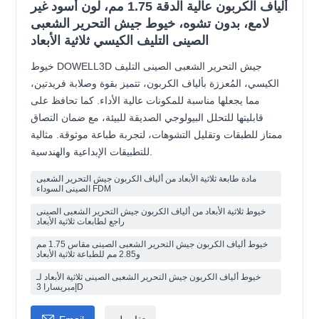
ألياف الكربون عالية الدقة 1.75 مم، لون أسود غير
لامع، بدون تشوه، خيوط جيش التحرير الشعبى
الصينى التليف الكيسي ثلاثية الأبعاد
خيوط DOWELL3D جيش التحرير الشعبى الصينى التليف
الكيسي، المُعززة بألياف الكربون، تتميز بقوة وصلابة فريدتين،
مما يجعلها مناسبة للمكونات عالية الأداء. كما تحافظ على
قابليتها للتحلل البيولوجي الصديقة للبيئة، مع ضمان التصاق
ممتاز للطبقات وتقليل التشوهات، لتجربة طباعة موثوقة. مثالية
للتطبيقات الإبداعية والهندسية.
مادة طابعة ثلاثية الأبعاد من ألياف الكربون جيش التحرير الشعبى
الصينى السوداء FDM
خيوط ثلاثية الأبعاد من ألياف الكربون جيش التحرير الشعبى الصينى
راجع لطابعات ثلاثية الأبعاد
خيوط ألياف الكربون جيش التحرير الشعبى الصينى مقاس 1.75 مم
و2.85 مم للطباعة ثلاثية الأبعاد
خيوط ألياف الكربون جيش التحرير الشعبى الصينى ثلاثية الأبعاد لـ
إمبريسارا 3D
