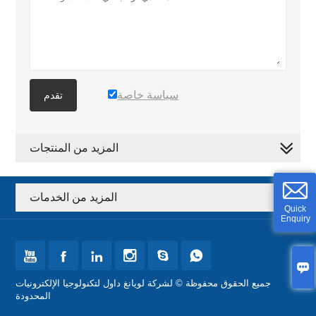
سياسة خاصة
تقدم
المزيد من المنتجات
المزيد من الخدمات
Quick
Enquiry







جميع الحقوق محفوظة © لشركة لويانغ داول لتكنولوجيا الإلكترونيات
المحدودة